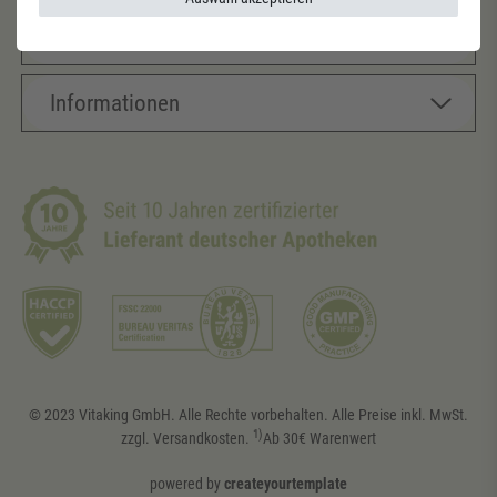
Konto
Informationen
© 2023 Vitaking GmbH. Alle Rechte vorbehalten. Alle Preise inkl. MwSt.
1)
zzgl. Versandkosten.
Ab 30€ Warenwert
powered by
createyourtemplate