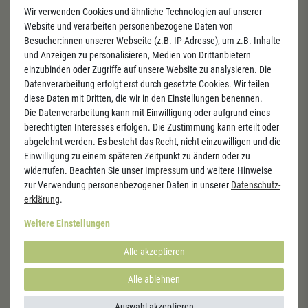
Wir verwenden Cookies und ähnliche Technologien auf unserer
Website und verarbeiten personenbezogene Daten von
Besucher:innen unserer Webseite (z.B. IP-Adresse), um z.B. Inhalte
Newsletter
und Anzeigen zu personalisieren, Medien von Drittanbietern
einzubinden oder Zugriffe auf unsere Website zu analysieren. Die
Verpassen Sie keine Angebote und Aktionen mehr.
Datenverarbeitung erfolgt erst durch gesetzte Cookies. Wir teilen
diese Daten mit Dritten, die wir in den Einstellungen benennen.
Die Datenverarbeitung kann mit Einwilligung oder aufgrund eines
berechtigten Interesses erfolgen. Die Zustimmung kann erteilt oder
abgelehnt werden. Es besteht das Recht, nicht einzuwilligen und die
Abonnieren
Einwilligung zu einem späteren Zeitpunkt zu ändern oder zu
widerrufen. Beachten Sie unser
Impressum
und weitere Hinweise
Hiermit bestätige ich, dass ich die
Daten­schutz­erklärung
gelesen habe. Meine
zur Verwendung personenbezogener Daten in unserer
Daten­schutz­
Einwilligung kann ich jederzeit widerrufen.
erklärung
.
Newsletter
Honig
Weitere Einstellungen
Alle akzeptieren
Alle ablehnen
Auswahl akzeptieren