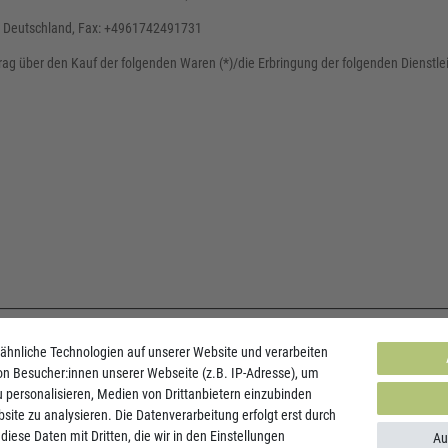
e, Deutschland, Fax: +4961742491731
trag über den Kauf der folgenden Waren (*)/die Erbringung der folgenden Dienstlei
ähnliche Technologien auf unserer Website und verarbeiten
 Besucher:innen unserer Webseite (z.B. IP-Adresse), um
u personalisieren, Medien von Drittanbietern einzubinden
site zu analysieren. Die Datenverarbeitung erfolgt erst durch
diese Daten mit Dritten, die wir in den Einstellungen
Au