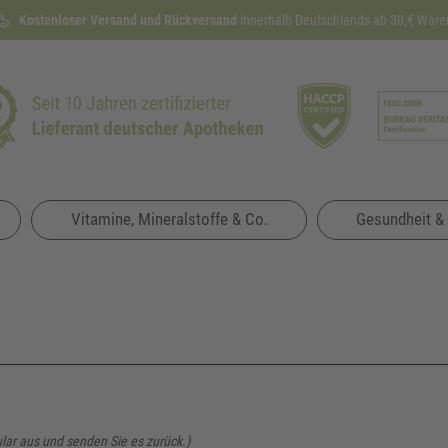
Kostenloser Versand und Rückversand
Lieferzeit etwa
100 Tage
Rückgaberecht
innerhalb Deutschlands ab 30,€ Ware
1 bis 3 Werktage
Vitamine, Mineralstoffe & Co.
Gesundheit &
ular aus und senden Sie es zurück.)