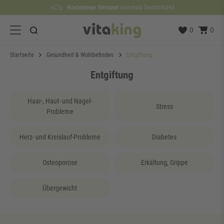
Kostenloser Versand
Lieferzeit etwa
100 Tage
Rückgaberecht
1 bis 3 Werktage
innerhalb Deutschland
0
0
Startseite
Gesundheit & Wohlbefinden
Entgiftung
Entgiftung
Haar-, Haut- und Nagel-
Stress
Probleme
Herz- und Kreislauf-Probleme
Diabetes
Osteoporose
Erkältung, Grippe
Übergewicht