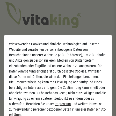
Kauf direkt vom Hersteller
Wir verwenden Cookies und ähnliche Technologien auf unserer
100 Tage Rückgaberecht
Website und verarbeiten personenbezogene Daten von
Besucher:innen unserer Webseite (z.B. IP-Adresse), um z.B. Inhalte
Kostenloser Versand & Rückversand
und Anzeigen zu personalisieren, Medien von Drittanbietern
Seit 10 Jahren - Zertifizierter Lieferant deutscher
einzubinden oder Zugriffe auf unsere Website zu analysieren. Die
Datenverarbeitung erfolgt erst durch gesetzte Cookies. Wir teilen
Apotheken
diese Daten mit Dritten, die wir in den Einstellungen benennen.
Die Datenverarbeitung kann mit Einwilligung oder aufgrund eines
berechtigten Interesses erfolgen. Die Zustimmung kann erteilt oder
abgelehnt werden. Es besteht das Recht, nicht einzuwilligen und die
Newsletter
Einwilligung zu einem späteren Zeitpunkt zu ändern oder zu
widerrufen. Beachten Sie unser
Impressum
und weitere Hinweise
Verpassen Sie keine Angebote und Aktionen mehr.
zur Verwendung personenbezogener Daten in unserer
Daten­schutz­
erklärung
.