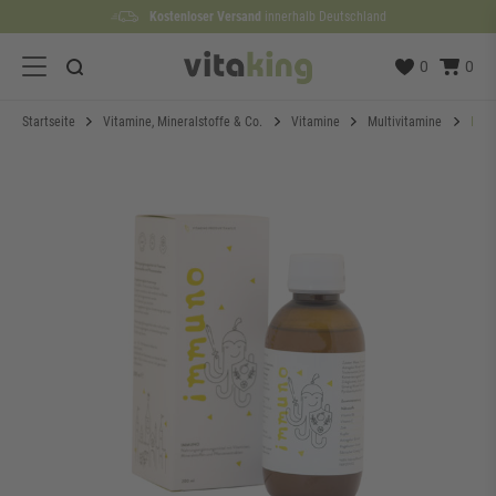
Kostenloser Versand
Lieferzeit etwa
100 Tage
Rückgaberecht
1 bis 3 Werktage
innerhalb Deutschland
0
0
Startseite
Vitamine, Mineralstoffe & Co.
Vitamine
Multivitamine
Immu