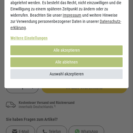
Öle. Die wunderbare Wirkung, die Ginseng auf den menschlichen
abgelehnt werden. Es besteht das Recht, nicht einzuwilligen und die
Organismus ausübt, hängt nicht von der Menge der in der Wurzel
Einwilligung zu einem späteren Zeitpunkt zu ändern oder zu
vorhandenen Inhaltsstoffe, sondern von der spezifischen Anordnung
widerrufen. Beachten Sie unser
Impressum
und weitere Hinweise
dieser Inhaltsstoffe in der Pflanze ab.
zur Verwendung personenbezogener Daten in unserer
Daten­schutz­
erklärung
.
Weitere Einstellungen
Immuno Sirup für Kinder
13,75 €
Alle akzeptieren
Alle ablehnen
Preis inkl. MwSt. zzgl.
Versandkosten
Inhalt:
200
ml
| Grundpreis:
68,75 € / l
Auswahl akzeptieren
In den Warenkorb
Kostenloser Versand und Rückversand
1)
innerhalb Deutschlands.
Sie haben Fragen zum Artikel?
E-Mail
Telefon
WhatsApp