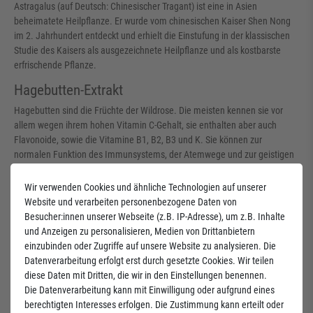
Astragalus (auf Deutsch: Chinesischer Tragant) ist eine in Asien
beheimatete Heilpflanze. Er wurde vom chinesischen Kaiser Shen Nong
im 2. Jahrhundert entdeckt und erhielt die Einstufung in der klassischen
Studie des Kaisers als ausgezeichnete Heilpflanze und als kostbarste
erfrischende Pflanze.
Hagebutten-Extrakt
Hagebutten sind die Früchte der Wildrose. Die meisten kennen sie vor
allem wegen ihrem hohen Vitamin C-Gehalt, sie enthalten aber auch
Flavonoide, sowie die Vitamine B1, B2, B3 und K. Sie können zur
normalen Funktion des Immunsystems, der Atemwege und zur geistigen
Frische beitragen sowie die Widerstandsfähigkeit des Organismus
stärken. Sie sind daher sehr nützlich für Kinder.
Wir verwenden Cookies und ähnliche Technologien auf unserer
Website und verarbeiten personenbezogene Daten von
Sibirischer Ginseng-Extrakt
Besucher:innen unserer Webseite (z.B. IP-Adresse), um z.B. Inhalte
Der
sibirische
Ginseng
ist eng mit dem chinesischen Panax
Ginseng
und Anzeigen zu personalisieren, Medien von Drittanbietern
verwandt.
Ginseng
wird am häufigsten zur Vorbeugung von körperlicher
einzubinden oder Zugriffe auf unsere Website zu analysieren. Die
und geistiger Erschöpfung verwendet. Er verdankt seine Wirkungen nicht
Datenverarbeitung erfolgt erst durch gesetzte Cookies. Wir teilen
allein seinen Inhaltsstoffen, sondern auch einer ganzen Reihe
diese Daten mit Dritten, die wir in den Einstellungen benennen.
biologischer Substanzen. Dazu gehören z.B.
pflanzliche Glukose
, Vitamin
Die Datenverarbeitung kann mit Einwilligung oder aufgrund eines
A, Vitamine B1 und B2, Selen, Germanium und verschiedene ätherische
berechtigten Interesses erfolgen. Die Zustimmung kann erteilt oder