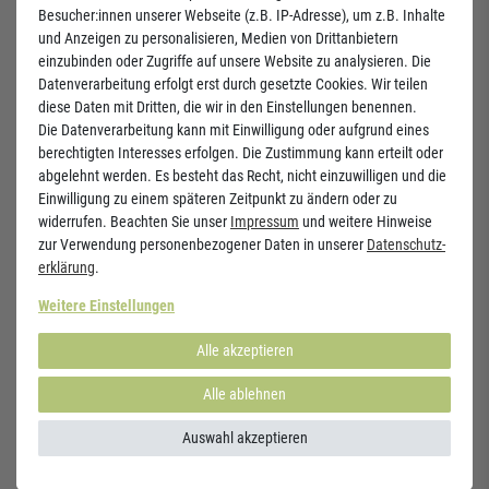
Besucher:innen unserer Webseite (z.B. IP-Adresse), um z.B. Inhalte
17,10 €
und Anzeigen zu personalisieren, Medien von Drittanbietern
einzubinden oder Zugriffe auf unsere Website zu analysieren. Die
Preis inkl. MwSt. zzgl.
Versandkosten
Datenverarbeitung erfolgt erst durch gesetzte Cookies. Wir teilen
Inhalt:
54
g
| Grundpreis:
316,67 € / kg
diese Daten mit Dritten, die wir in den Einstellungen benennen.
Die Datenverarbeitung kann mit Einwilligung oder aufgrund eines
berechtigten Interesses erfolgen. Die Zustimmung kann erteilt oder
In den Warenkorb
abgelehnt werden. Es besteht das Recht, nicht einzuwilligen und die
Einwilligung zu einem späteren Zeitpunkt zu ändern oder zu
Kostenloser Versand und Rückversand
widerrufen. Beachten Sie unser
Impressum
und weitere Hinweise
1)
innerhalb Deutschlands.
zur Verwendung personenbezogener Daten in unserer
Daten­schutz­
erklärung
.
Sie haben Fragen zum Artikel?
Weitere Einstellungen
E-Mail
Telefon
WhatsApp
Alle akzeptieren
Alle ablehnen
Ähnliche Produkte
Auswahl akzeptieren