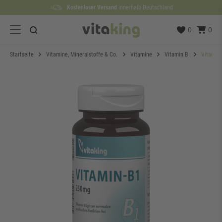
Kostenloser Versand
Lieferzeit etwa
100 Tage
Rückgaberecht
1 bis 3 Werktage
innerhalb Deutschland
0
0
Startseite
Vitamine, Mineralstoffe & Co.
Vitamine
Vitamin B
Vitamin