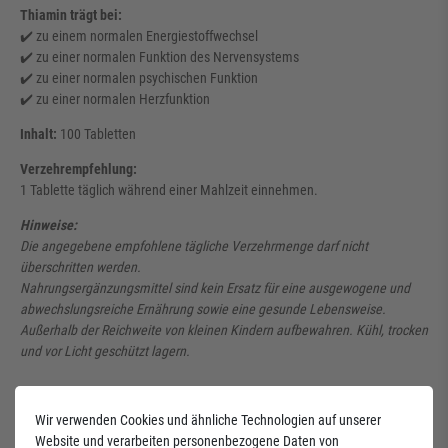
Thiamin trägt bei:
✔️ zu einem normalen Energiestoffwechsel
✔️ zu einer normalen Funktion des Nervensystems
✔️ zu einer normalen psychischen Funktion
✔️ zu einer normalen Herzfunktion
Inhalt:
100 Tabletten
Verzehrempfehlung:
1 Tablette täglich während einer Mahlzeit einnehmen.
Hinweise:
Die angegebene empfohlene tägliche Verzehrmenge darf nicht
überschritten werden.
Nahrungsergänzungsmittel sind kein Ersatz für eine ausgewogene und
abwechslungsreiche Ernährung sowie eine gesunde Lebensweise.
Außerhalb der Reichweite von kleinen Kindern aufbewahren. Kühl, trocken
und vor Licht geschützt lagern.
Wir verwenden Cookies und ähnliche Technologien auf unserer
Website und verarbeiten personenbezogene Daten von
Vitamin B1 250mg