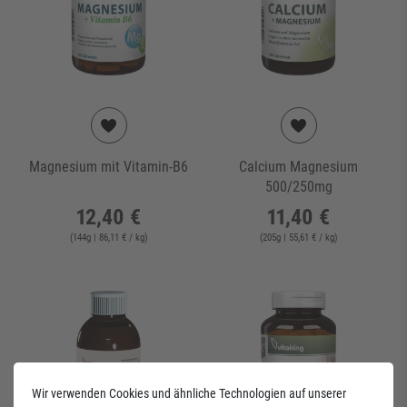
Magnesium mit Vitamin-B6
Calcium Magnesium
500/250mg
12,40 €
11,40 €
(
144
g
| 86,11 € / kg
)
(
205
g
| 55,61 € / kg
)
Wir verwenden Cookies und ähnliche Technologien auf unserer