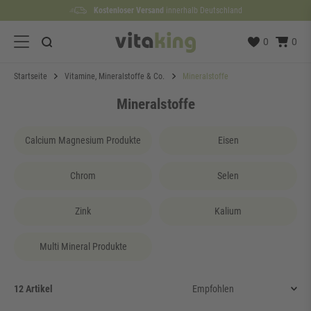
Kostenloser Versand
Lieferzeit etwa
100 Tage
Rückgaberecht
1 bis 3 Werktage
innerhalb Deutschland
0
0
Startseite
Vitamine, Mineralstoffe & Co.
Mineralstoffe
Mineralstoffe
Calcium Magnesium Produkte
Eisen
Chrom
Selen
Zink
Kalium
Multi Mineral Produkte
12 Artikel