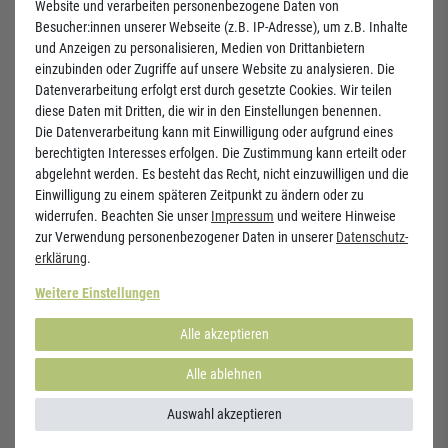
Website und verarbeiten personenbezogene Daten von
Besucher:innen unserer Webseite (z.B. IP-Adresse), um z.B. Inhalte
und Anzeigen zu personalisieren, Medien von Drittanbietern
einzubinden oder Zugriffe auf unsere Website zu analysieren. Die
Datenverarbeitung erfolgt erst durch gesetzte Cookies. Wir teilen
diese Daten mit Dritten, die wir in den Einstellungen benennen.
VitaFer® 120ml - Liposomales
CalMag Citrat + Vitamin D3
Die Datenverarbeitung kann mit Einwilligung oder aufgrund eines
Eisenpräparat
berechtigten Interesses erfolgen. Die Zustimmung kann erteilt oder
abgelehnt werden. Es besteht das Recht, nicht einzuwilligen und die
10,95 €
10,30 €
Einwilligung zu einem späteren Zeitpunkt zu ändern oder zu
(
120
ml
| 91,25 € / l
)
(
164
g
| 62,80 € / kg
)
widerrufen. Beachten Sie unser
Impressum
und weitere Hinweise
zur Verwendung personenbezogener Daten in unserer
Daten­schutz­
erklärung
.
Weitere Einstellungen
Alle akzeptieren
Alle ablehnen
Auswahl akzeptieren