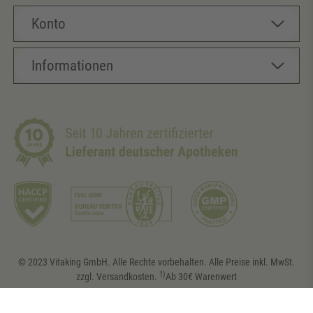
Konto
Informationen
© 2023 Vitaking GmbH. Alle Rechte vorbehalten. Alle Preise inkl. MwSt.
1)
zzgl. Versandkosten.
Ab 30€ Warenwert
powered by
createyourtemplate