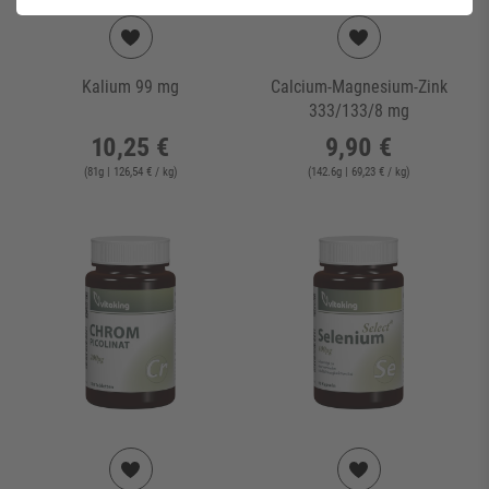
Kalium 99 mg
Calcium-Magnesium-Zink
333/133/8 mg
10,25 €
9,90 €
(
81
g
| 126,54 € / kg
)
(
142.6
g
| 69,23 € / kg
)