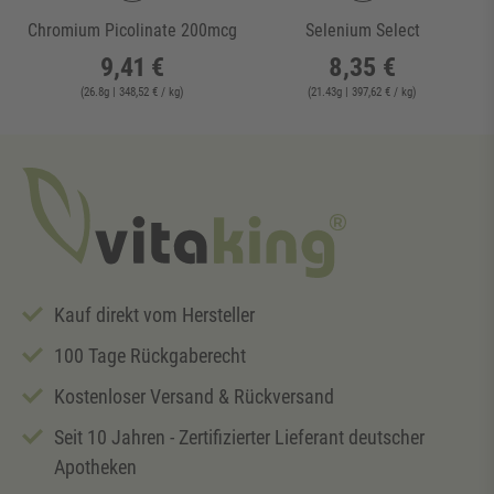
Chromium Picolinate 200mcg
Selenium Select
9,41 €
8,35 €
(
26.8
g
| 348,52 € / kg
)
(
21.43
g
| 397,62 € / kg
)
Kauf direkt vom Hersteller
100 Tage Rückgaberecht
Kostenloser Versand & Rückversand
Seit 10 Jahren - Zertifizierter Lieferant deutscher
Apotheken