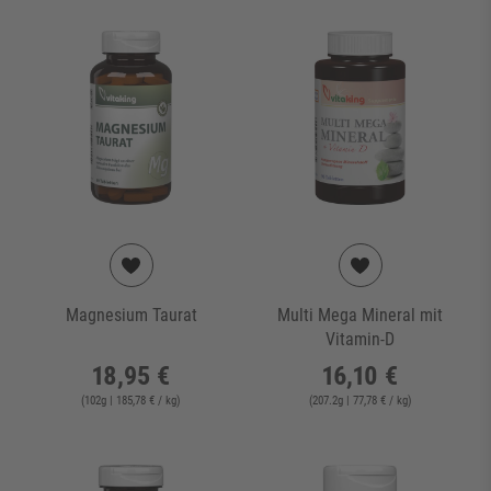
Magnesium Taurat
Multi Mega Mineral mit
Vitamin-D
18,95 €
16,10 €
(
102
g
| 185,78 € / kg
)
(
207.2
g
| 77,78 € / kg
)