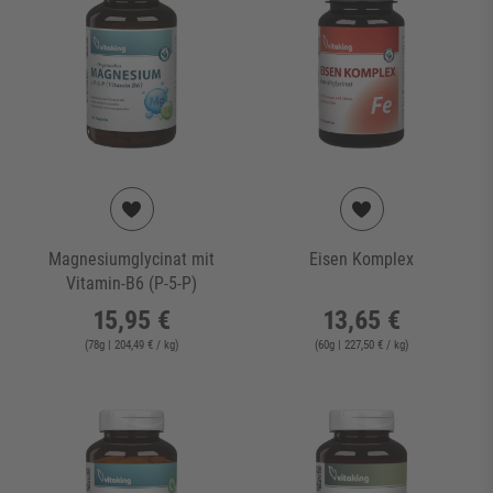
Magnesiumglycinat mit
Eisen Komplex
Vitamin-B6 (P-5-P)
15,95 €
13,65 €
(
78
g
| 204,49 € / kg
)
(
60
g
| 227,50 € / kg
)