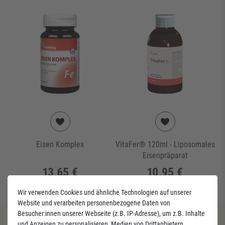
Eisen Komplex
VitaFer® 120ml - Liposomales
Eisenpräparat
13,65 €
10,95 €
(
60
g
| 227,50 € / kg
)
(
120
ml
| 91,25 € / l
)
Wir verwenden Cookies und ähnliche Technologien auf unserer
Website und verarbeiten personenbezogene Daten von
Besucher:innen unserer Webseite (z.B. IP-Adresse), um z.B. Inhalte
und Anzeigen zu personalisieren, Medien von Drittanbietern