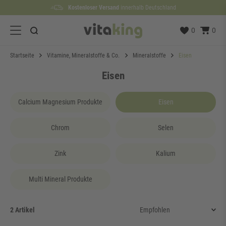
Kostenloser Versand
Lieferzeit etwa
100 Tage
Rückgaberecht
1 bis 3 Werktage
innerhalb Deutschland
0
0
Startseite
Vitamine, Mineralstoffe & Co.
Mineralstoffe
Eisen
Eisen
Calcium Magnesium Produkte
Eisen
Chrom
Selen
Zink
Kalium
Multi Mineral Produkte
2 Artikel