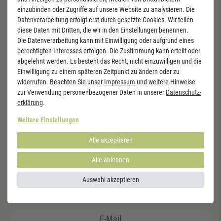
einzubinden oder Zugriffe auf unsere Website zu analysieren. Die
Datenverarbeitung erfolgt erst durch gesetzte Cookies. Wir teilen
diese Daten mit Dritten, die wir in den Einstellungen benennen.
Die Datenverarbeitung kann mit Einwilligung oder aufgrund eines
berechtigten Interesses erfolgen. Die Zustimmung kann erteilt oder
Kauf direkt vom Hersteller
abgelehnt werden. Es besteht das Recht, nicht einzuwilligen und die
Einwilligung zu einem späteren Zeitpunkt zu ändern oder zu
100 Tage Rückgaberecht
widerrufen. Beachten Sie unser
Impressum
und weitere Hinweise
zur Verwendung personenbezogener Daten in unserer
Daten­schutz­
Kostenloser Versand & Rückversand
erklärung
.
Seit 10 Jahren - Zertifizierter Lieferant deutscher
Weitere Einstellungen
Apotheken
Alle akzeptieren
Alle ablehnen
Newsletter
Auswahl akzeptieren
Verpassen Sie keine Angebote und Aktionen mehr.