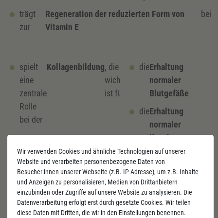
trägt
Regeneration der reduzierten Form von
bei
zur
Vitamin E
spielt
Kollagenbildung
, die
die
Erhaltung
eine
wichtig
normaler
zentrale
ist für:
Blutgefäße
Rolle
die
Erhaltung
bei der
normaler
Knochen
Wir verwenden Cookies und ähnliche Technologien auf unserer
eine
normale
Website und verarbeiten personenbezogene Daten von
Knorpelfunktion
Besucher:innen unserer Webseite (z.B. IP-Adresse), um z.B. Inhalte
und Anzeigen zu personalisieren, Medien von Drittanbietern
die
Erhaltung eines
einzubinden oder Zugriffe auf unsere Website zu analysieren. Die
gesunden
Datenverarbeitung erfolgt erst durch gesetzte Cookies. Wir teilen
Zahnfleisches
diese Daten mit Dritten, die wir in den Einstellungen benennen.