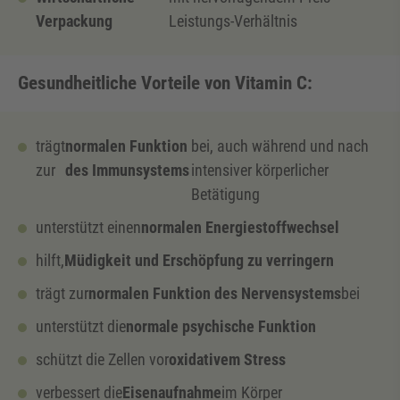
Verpackung
Leistungs-Verhältnis
Gesundheitliche Vorteile von Vitamin C:
trägt
normalen Funktion
bei, auch während und nach
zur
des Immunsystems
intensiver körperlicher
Betätigung
unterstützt einen
normalen Energiestoffwechsel
hilft,
Müdigkeit und Erschöpfung zu verringern
trägt zur
normalen Funktion des Nervensystems
bei
unterstützt die
normale psychische Funktion
schützt die Zellen vor
oxidativem Stress
verbessert die
Eisenaufnahme
im Körper