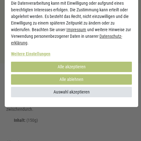
Die Datenverarbeitung kann mit Einwilligung oder aufgrund eines
die
Erhaltung
berechtigten Interesses erfolgen. Die Zustimmung kann erteilt oder
gesunder Haut
abgelehnt werden. Es besteht das Recht, nicht einzuwilligen und die
Einwilligung zu einem späteren Zeitpunkt zu ändern oder zu
die
Erhaltung
widerrufen. Beachten Sie unser
Impressum
und weitere Hinweise zur
Verwendung personenbezogener Daten in unserer
normaler Zähne
Daten­schutz­
erklärung
.
Weitere Einstellungen
Alle akzeptieren
Ideal für alle, die Vitamin C ohne Tabletten
genießen möchten
Alle ablehnen
Falls du
keine Kapseln oder Tabletten
magst, ist dieses
hochwertige
Auswahl akzeptieren
Vitamin-C-Getränkepulver
eine
angenehme & erfrischende Alternative
.
Es eignet sich auch hervorragend als gesunde Erfrischung für
zwischendurch.
Inhalt:
(150g)