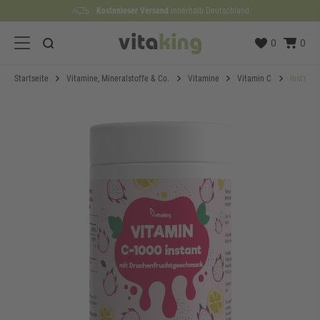
Kostenloser Versand
Lieferzeit etwa
100 Tage
Rückgaberecht
1 bis 3 Werktage
innerhalb Deutschland
0
0
Startseite
Vitamine, Mineralstoffe & Co.
Vitamine
Vitamin C
Instant 