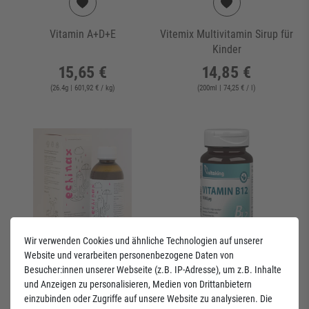
Vitamin A+D+E
Vitemix Multivitamin Sirup für
Kinder
15,65 €
14,85 €
(
26.4
g
| 601,92 € / kg
)
(
200
ml
| 74,25 € / l
)
Wir verwenden Cookies und ähnliche Technologien auf unserer
Website und verarbeiten personenbezogene Daten von
Besucher:innen unserer Webseite (z.B. IP-Adresse), um z.B. Inhalte
und Anzeigen zu personalisieren, Medien von Drittanbietern
einzubinden oder Zugriffe auf unsere Website zu analysieren. Die
Echinax - Sirup für Kinder
Vitamin B12 1000mcg