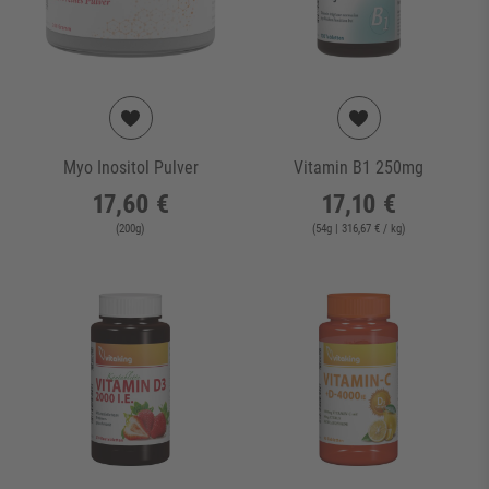
Myo Inositol Pulver
Vitamin B1 250mg
17,60 €
17,10 €
(
200
g
)
(
54
g
| 316,67 € / kg
)