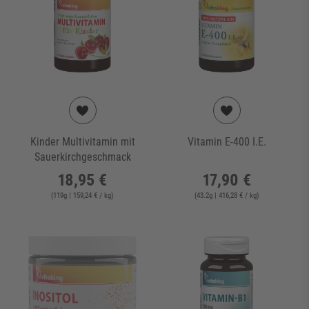
Kinder Multivitamin mit
Vitamin E-400 I.E.
Sauerkirchgeschmack
18,95 €
17,90 €
(
119
g
| 159,24 € / kg
)
(
43.2
g
| 416,28 € / kg
)