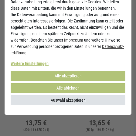
Datenverarbeitung erfolgt erst durch gesetzte Cookies. Wir teilen
14,85 €
14,20 €
diese Daten mit Dritten, die wir in den Einstellungen benennen.
Die Datenverarbeitung kann mit Einwilligung oder aufgrund eines
(
200
ml
| 74,25 € / l
)
(
30.5
g
| 458,06 € / kg
)
berechtigten Interesses erfolgen. Die Zustimmung kann erteilt oder
abgelehnt werden. Es besteht das Recht, nicht einzuwilligen und die
Einwilligung zu einem späteren Zeitpunkt zu ändern oder zu
widerrufen. Beachten Sie unser
Impressum
und weitere Hinweise
zur Verwendung personenbezogener Daten in unserer
Daten­schutz­
erklärung
.
Weitere Einstellungen
Alle akzeptieren
Alle ablehnen
Auswahl akzeptieren
Immuno Sirup für Kinder
Stress B-Komplex
13,75 €
13,65 €
(
200
ml
| 68,75 € / l
)
(
85.4
g
| 160,59 € / kg
)