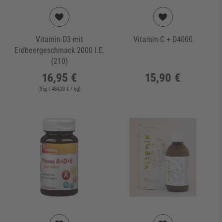
Vitamin-D3 mit
Vitamin-C + D4000
Erdbeergeschmack 2000 I.E.
(210)
16,95 €
15,90 €
(
35
g
| 484,29 € / kg
)