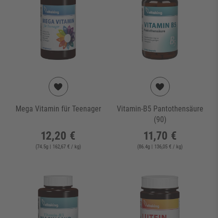
Mega Vitamin für Teenager
Vitamin-B5 Pantothensäure
(90)
12,20 €
11,70 €
(
74.5
g
| 162,67 € / kg
)
(
86.4
g
| 136,05 € / kg
)