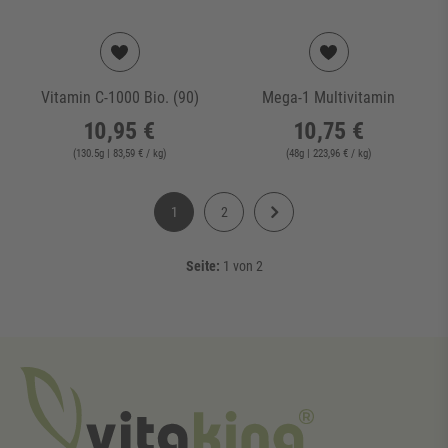
Vitamin C-1000 Bio. (90)
Mega-1 Multivitamin
10,95 €
10,75 €
(
130.5
g
| 83,59 € / kg
)
(
48
g
| 223,96 € / kg
)
1
2
Seite:
1 von 2