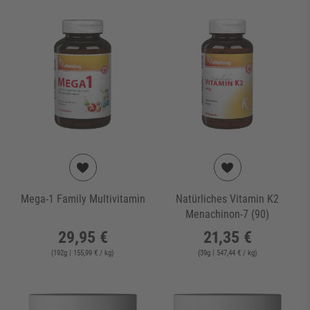
Mega-1 Family Multivitamin
Natürliches Vitamin K2
Menachinon-7 (90)
29,95 €
21,35 €
(
192
g
| 155,99 € / kg
)
(
39
g
| 547,44 € / kg
)