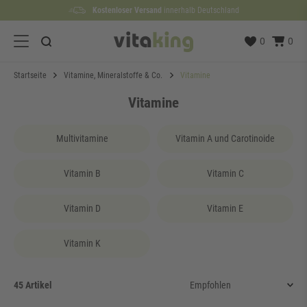
Kostenloser Versand
Lieferzeit etwa
100 Tage
Rückgaberecht
1 bis 3 Werktage
innerhalb Deutschland
0
0
Startseite
Vitamine, Mineralstoffe & Co.
Vitamine
Vitamine
Multivitamine
Vitamin A und Carotinoide
Vitamin B
Vitamin C
Vitamin D
Vitamin E
Vitamin K
45 Artikel