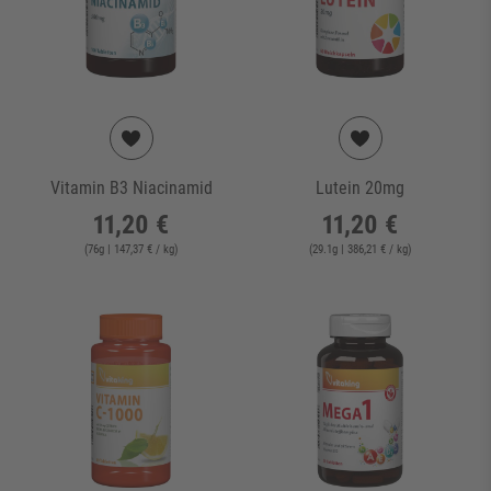
Vitamin B3 Niacinamid
Lutein 20mg
11,20 €
11,20 €
(
76
g
| 147,37 € / kg
)
(
29.1
g
| 386,21 € / kg
)