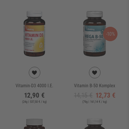
-10%
Vitamin-D3 4000 I.E.
Vitamin B-50 Komplex
12,90 €
14,15 €
12,73 €
(
24
g
| 537,50 € / kg
)
(
79
g
| 161,14 € / kg
)