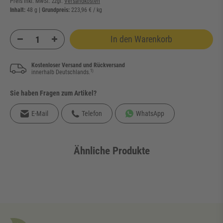
Preis inkl. MwSt. zzgl.
Versandkosten
Inhalt:
48
g
| Grundpreis:
223,96 € / kg
In den Warenkorb
Kostenloser Versand und Rückversand
1)
innerhalb Deutschlands.
Sie haben Fragen zum Artikel?
E-Mail
Telefon
WhatsApp
Ähnliche Produkte