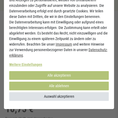
Nur eine Tablette pro Tag – einfach & praktisch
einzubinden oder Zugriffe auf unsere Website zu analysieren. Die
Datenverarbeitung erfolgt erst durch gesetzte Cookies. Wir teilen
diese Daten mit Dritten, die wir in den Einstellungen benennen.
Inhalt:
30 Tabletten
Die Datenverarbeitung kann mit Einwilligung oder aufgrund eines
berechtigten Interesses erfolgen. Die Zustimmung kann erteilt oder
abgelehnt werden. Es besteht das Recht, nicht einzuwilligen und die
Verzehrempfehlung:
Einwilligung zu einem späteren Zeitpunkt zu ändern oder zu
1 Tablette täglich während einer Mahlzeit
widerrufen. Beachten Sie unser
Impressum
und weitere Hinweise
zur Verwendung personenbezogener Daten in unserer
Daten­schutz­
Hinweise:
erklärung
.
Die angegebene tägliche Verzehrmenge darf nicht überschritten werden.
Nahrungsergänzungsmittel sollen nicht als Ersatz für eine ausgewogene
Weitere Einstellungen
und abwechslungsreiche Ernährung dienen.Außerhalb der Reichweite von
kleinen Kindern lagern. Kühl, trocken und vor Licht geschützt
Alle akzeptieren
aufbewahren.
Alle ablehnen
Auswahl akzeptieren
Mega-1 Multivitamin
10,75 €