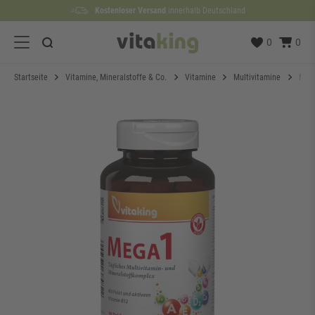
Kostenloser Versand
Lieferzeit etwa
100 Tage
Rückgaberecht
1 bis 3 Werktage
innerhalb Deutschland
0
0
Startseite
Vitamine, Mineralstoffe & Co.
Vitamine
Multivitamine
Mega