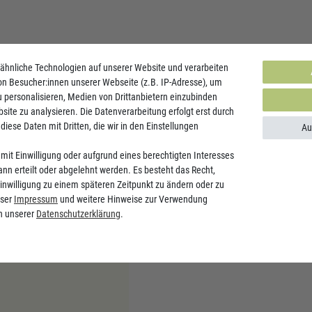
orstoffwechsel
und trägt
ähnliche Technologien auf unserer Website und verarbeiten
. Es ist besonders wichtig
 Besucher:innen unserer Webseite (z.B. IP-Adresse), um
onen und Menschen mit
u personalisieren, Medien von Drittanbietern einzubinden
site zu analysieren. Die Datenverarbeitung erfolgt erst durch
diese Daten mit Dritten, die wir in den Einstellungen
Au
mit Einwilligung oder aufgrund eines berechtigten Interesses
nn erteilt oder abgelehnt werden. Es besteht das Recht,
Einwilligung zu einem späteren Zeitpunkt zu ändern oder zu
alcium und
nser
Impressum
und weitere Hinweise zur Verwendung
n unserer
Daten­schutz­erklärung
.