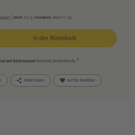
kosten
Inhalt:
23,5
g
| Grundpreis:
366,67 € / kg
In den Warenkorb
1)
and und Rückversand
innerhalb Deutschlands.
l
Artikel teilen