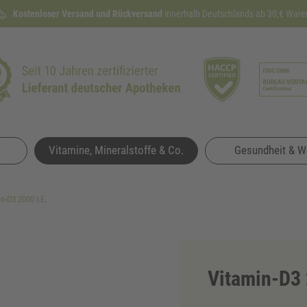
Kostenloser Versand und Rückversand
Lieferzeit etwa
100 Tage
Rückgaberecht
innerhalb Deutschlands ab 30,€ Ware
1 bis 3 Werktage
Vitamine, Mineralstoffe & Co.
Gesundheit & W
n-D3 2000 I.E.
Vitamin-D3 