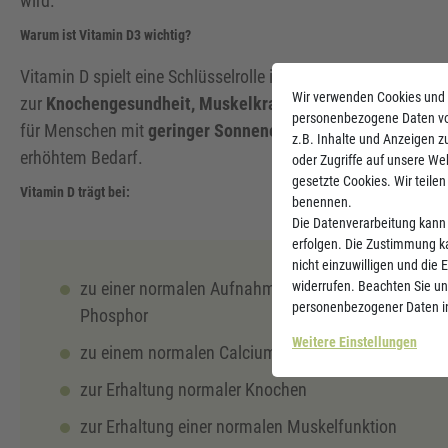
wird.
Warum ist Vitamin D3 wichtig?
Vitamin D spielt eine Schlüsselrolle im
Calcium- und Phosph
Wir verwenden Cookies und 
zur
Knochengesundheit, Muskelkraft und Immunabwehr
bei
personenbezogene Daten von
für Menschen mit
geringer Sonnenexposition
, ältere Pers
z.B. Inhalte und Anzeigen z
erhöhtem Bedarf.
oder Zugriffe auf unsere Web
gesetzte Cookies. Wir teilen 
Vitamin D trägt bei:
benennen.
Die Datenverarbeitung kann 
erfolgen. Die Zustimmung ka
nicht einzuwilligen und die 
zu einer normalen Aufnahme und Verwertung von C
widerrufen. Beachten Sie u
personenbezogener Daten i
Phosphor
Weitere Einstellungen
zu einem normalen Calciumspiegel im Blut
zur Erhaltung normaler Knochen
zur Erhaltung einer normalen Muskelfunktion