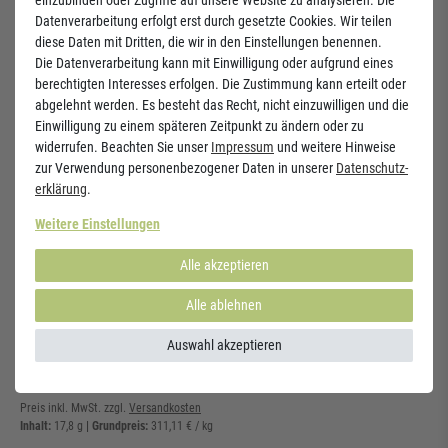
versorgt Ihre Zellen mit Energie, unterstützt die
Hautgesundheit
und sorgt
Datenverarbeitung erfolgt erst durch gesetzte Cookies. Wir teilen
für
mentale Frische
– ein echtes Multitalent für Ihr Wohlbefinden!
diese Daten mit Dritten, die wir in den Einstellungen benennen.
Die Datenverarbeitung kann mit Einwilligung oder aufgrund eines
berechtigten Interesses erfolgen. Die Zustimmung kann erteilt oder
Inhalt:
(60 Tabletten)
abgelehnt werden. Es besteht das Recht, nicht einzuwilligen und die
Einwilligung zu einem späteren Zeitpunkt zu ändern oder zu
widerrufen. Beachten Sie unser
Impressum
und weitere Hinweise
Hinweise:
zur Verwendung personenbezogener Daten in unserer
Daten­schutz­
Die angegebene tägliche Verzehrmenge darf nicht überschritten werden.
erklärung
.
Nahrungsergänzungsmittel
sollen nicht als Ersatz für eine ausgewogene und abwechslungsreiche
Weitere Einstellungen
Ernährung dienen.
Außerhalb der Reichweite von kleinen Kindern lagern. Kühl, trocken und
Alle akzeptieren
vor Licht geschützt aufbewahren.
Alle ablehnen
Riboflavin Vitamin B2 40mg (60)
Auswahl akzeptieren
5,60 €
Preis inkl. MwSt. zzgl.
Versandkosten
Inhalt:
17,8
g
| Grundpreis:
311,11 € / kg