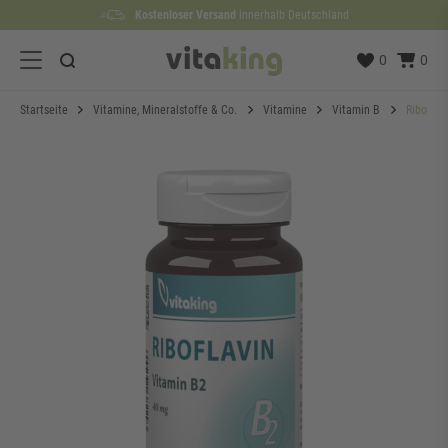
Kostenloser Versand
Lieferzeit etwa
100 Tage
Rückgaberecht
1 bis 3 Werktage
innerhalb Deutschland
0
0
Startseite
Vitamine, Mineralstoffe & Co.
Vitamine
Vitamin B
Riboflav