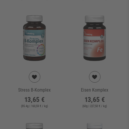
Stress B-Komplex
Eisen Komplex
13,65 €
13,65 €
(
85.4
g
| 160,59 € / kg
)
(
60
g
| 227,50 € / kg
)