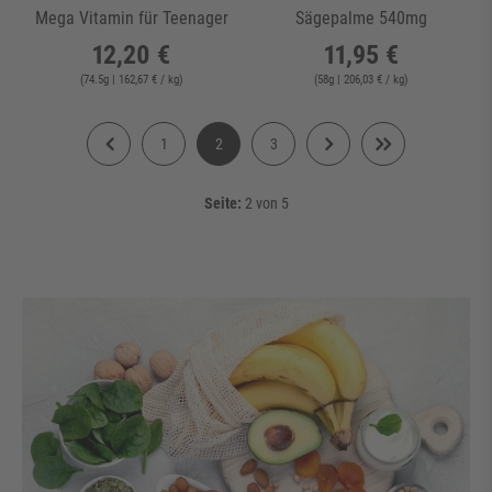
Mega Vitamin für Teenager
Sägepalme 540mg
12,20 €
11,95 €
(
74.5
g
| 162,67 € / kg
)
(
58
g
| 206,03 € / kg
)
1
2
3
Seite:
2 von 5