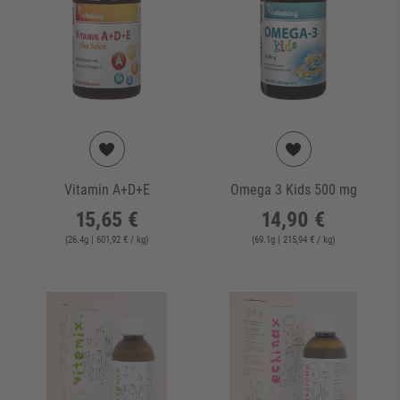
Vitamin A+D+E
Omega 3 Kids 500 mg
15,65 €
14,90 €
(
26.4
g
| 601,92 € / kg
)
(
69.1
g
| 215,94 € / kg
)