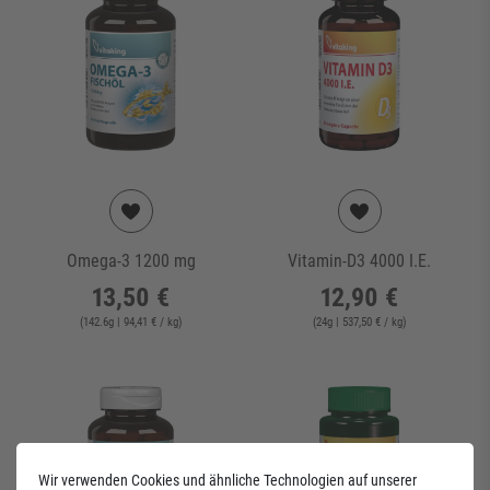
Omega-3 1200 mg
Vitamin-D3 4000 I.E.
13,50 €
12,90 €
(
142.6
g
| 94,41 € / kg
)
(
24
g
| 537,50 € / kg
)
-10%
Wir verwenden Cookies und ähnliche Technologien auf unserer