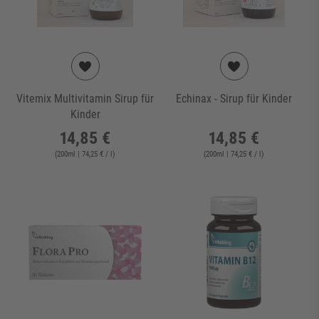
Vitemix Multivitamin Sirup für
Echinax - Sirup für Kinder
Kinder
14,85 €
14,85 €
(
200
ml
| 74,25 € / l
)
(
200
ml
| 74,25 € / l
)