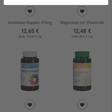
Heidelbeer-Kapseln 470mg
Magnesium mit Vitamin-B6
12,65 €
12,40 €
(
50.4
g
| 253,00 € / kg
)
(
144
g
| 86,11 € / kg
)