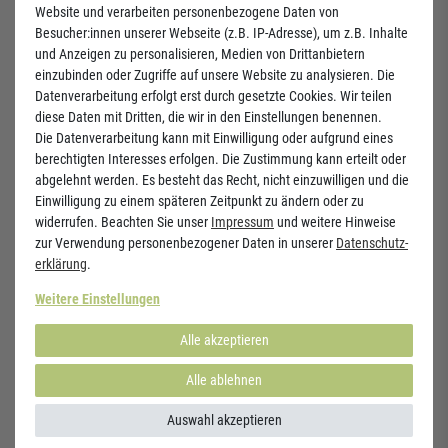
Website und verarbeiten personenbezogene Daten von
Besucher:innen unserer Webseite (z.B. IP-Adresse), um z.B. Inhalte
und Anzeigen zu personalisieren, Medien von Drittanbietern
einzubinden oder Zugriffe auf unsere Website zu analysieren. Die
Datenverarbeitung erfolgt erst durch gesetzte Cookies. Wir teilen
diese Daten mit Dritten, die wir in den Einstellungen benennen.
Die Datenverarbeitung kann mit Einwilligung oder aufgrund eines
berechtigten Interesses erfolgen. Die Zustimmung kann erteilt oder
Vitamin B-50 Komplex
Seetang - Jod 150µg
abgelehnt werden. Es besteht das Recht, nicht einzuwilligen und die
14,15 €
12,73 €
12,70 €
Einwilligung zu einem späteren Zeitpunkt zu ändern oder zu
widerrufen. Beachten Sie unser
Impressum
und weitere Hinweise
(
79
g
| 161,14 € / kg
)
(
45
g
| 282,22 € / kg
)
zur Verwendung personenbezogener Daten in unserer
Daten­schutz­
erklärung
.
Weitere Einstellungen
Alle akzeptieren
Alle ablehnen
Auswahl akzeptieren