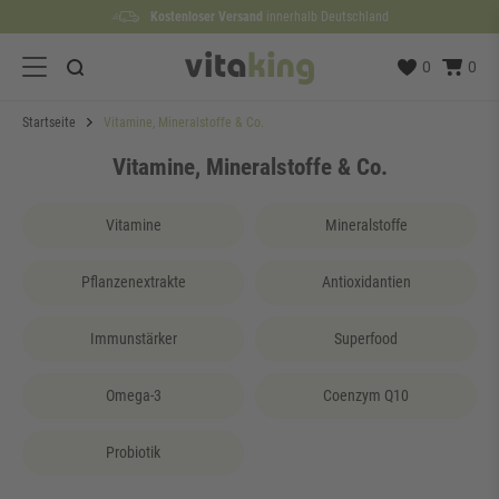
Kostenloser Versand
Lieferzeit etwa
100 Tage
Rückgaberecht
1 bis 3 Werktage
innerhalb Deutschland
0
0
Startseite
Vitamine, Mineralstoffe & Co.
Vitamine, Mineralstoffe & Co.
Vitamine
Mineralstoffe
Pflanzenextrakte
Antioxidantien
Immunstärker
Superfood
Omega-3
Coenzym Q10
Probiotik