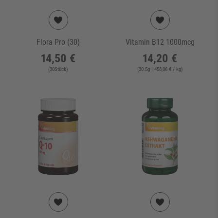
Flora Pro (30)
Vitamin B12 1000mcg
14,50 €
14,20 €
(
30
Stück
)
(
30.5
g
| 458,06 € / kg
)