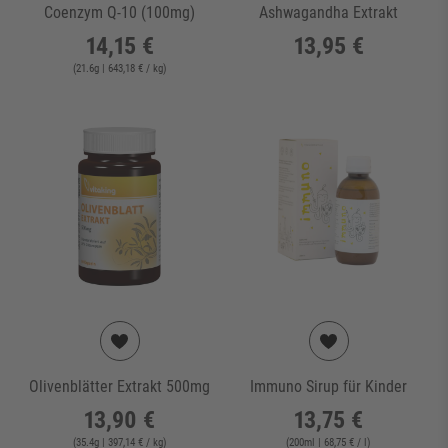
Coenzym Q-10 (100mg)
Ashwagandha Extrakt
14,15 €
13,95 €
(
21.6
g
| 643,18 € / kg
)
Olivenblätter Extrakt 500mg
Immuno Sirup für Kinder
13,90 €
13,75 €
(
35.4
g
| 397,14 € / kg
)
(
200
ml
| 68,75 € / l
)