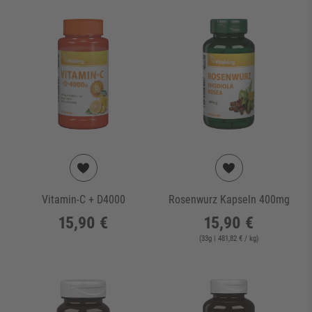
Vitamin-C + D4000
Rosenwurz Kapseln 400mg
15,90 €
15,90 €
(
33
g
| 481,82 € / kg
)