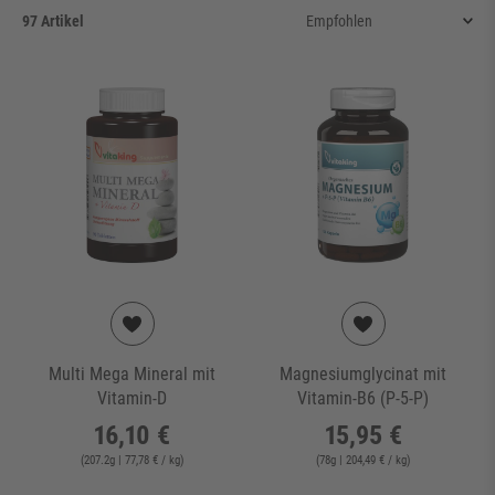
97 Artikel
Multi Mega Mineral mit
Magnesiumglycinat mit
Vitamin-D
Vitamin-B6 (P-5-P)
16,10 €
15,95 €
(
207.2
g
| 77,78 € / kg
)
(
78
g
| 204,49 € / kg
)